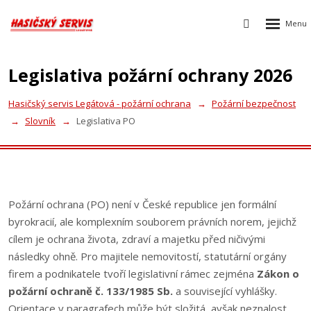
Rozbalen
Vyhledávání
menu
Legislativa požární ochrany 2026
Hasičský servis Legátová - požární ochrana
Požární bezpečnost
Slovník
Legislativa PO
Požární ochrana (PO) není v České republice jen formální
byrokracií, ale komplexním souborem právních norem, jejichž
cílem je ochrana života, zdraví a majetku před ničivými
následky ohně. Pro majitele nemovitostí, statutární orgány
firem a podnikatele tvoří legislativní rámec zejména
Zákon o
požární ochraně č. 133/1985 Sb.
a související vyhlášky.
Orientace v paragrafech může být složitá, avšak neznalost