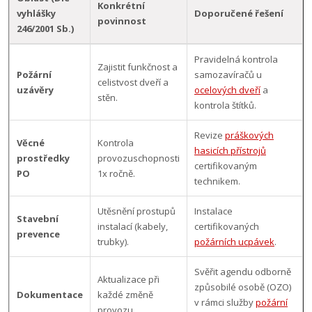
Konkrétní
vyhlášky
Doporučené řešení
povinnost
246/2001 Sb.)
Pravidelná kontrola
Zajistit funkčnost a
Požární
samozavíračů u
celistvost dveří a
uzávěry
ocelových dveří
a
stěn.
kontrola štítků.
Revize
práškových
Věcné
Kontrola
hasicích přístrojů
prostředky
provozuschopnosti
certifikovaným
PO
1x ročně.
technikem.
Utěsnění prostupů
Instalace
Stavební
instalací (kabely,
certifikovaných
prevence
trubky).
požárních ucpávek
.
Svěřit agendu odborně
Aktualizace při
způsobilé osobě (OZO)
Dokumentace
každé změně
v rámci služby
požární
provozu.