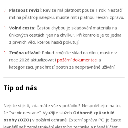
Platnost revizí:
Revize má platnost pouze 1 rok. Nestačí
mít na přístroji nálepku, musíte mít i platnou revizní zprávu.
Volné cesty:
Častou chybou je skladování materiálu na
únikových cestách "jen na chvilku". Při kontrole je to jedna
z prvních věcí, kterou hasiči pokutují.
Změna užívání:
Pokud změníte sklad na dílnu, musíte v
roce 2026 aktualizovat i
požární dokumentaci
a
kategorizaci, jinak hrozí postih za neoprávněné užívání.
Tip od nás
Nejste si jisti, zda máte vše v pořádku? Nespoléhejte na to,
že "se nic nestane". Využijte služeb
Odborně způsobilé
osoby (OZO)
v požární ochraně. Externí správa PO je často
levnější než zaměstnávání vlastního technika a přenáší část