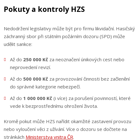
Pokuty a kontroly HZS
Nedodržení legislativy může být pro firmu likvidační. Hasičský
záchranný sbor při státním požárním dozoru (SPD) může
udělit sankce:
Až do
250 000 Kč
za neoznačení únikových cest nebo
neprovedení revizí.
Až do
500 000 Kč
za provozování činnosti bez začlenění
do správné kategorie nebezpečí.
Až do
1 000 000 Kč
(i více) za porušení povinností, které
vede k bezprostřednímu ohrožení života.
Kromě pokut může HZS nařídit okamžité zastavení provozu
nebo vyloučení věci z užívání. Více o dozoru se dočtete na
stránkách
Ministerstva vnitra ČR
.