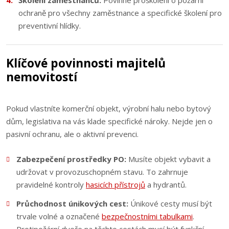
Školení zaměstnanců:
Povinné proškolení o požární
ochraně pro všechny zaměstnance a specifické školení pro
preventivní hlídky.
Klíčové povinnosti majitelů
nemovitostí
Pokud vlastníte komerční objekt, výrobní halu nebo bytový
dům, legislativa na vás klade specifické nároky. Nejde jen o
pasivní ochranu, ale o aktivní prevenci.
Zabezpečení prostředky PO:
Musíte objekt vybavit a
udržovat v provozuschopném stavu. To zahrnuje
pravidelné kontroly
hasicích přístrojů
a hydrantů.
Průchodnost únikových cest:
Únikové cesty musí být
trvale volné a označené
bezpečnostními tabulkami
.