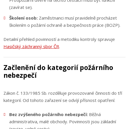
Protipožární dveře na těchto cestách musí být funkční
(zavírat se).
Školení osob:
Zaměstnanci musí pravidelně procházet
školením o požární ochraně a bezpečnosti práce (BOZP).
Detailní přehled povinností a metodiku kontroly spravuje
Hasičský záchranný sbor ČR
.
Začlenění do kategorií požárního
nebezpečí
Zákon č. 133/1985 Sb. rozděluje provozované činnosti do tří
kategorií. Od tohoto zařazení se odvíjí přísnost opatření:
Bez zvýšeného požárního nebezpečí:
Běžná
administrativa, malé obchody. Povinnosti jsou základní
(revize, volné cesty).