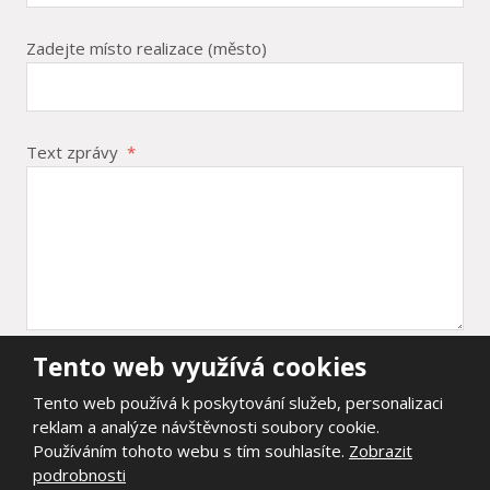
Zadejte místo realizace (město)
Text zprávy
*
Tento web využívá cookies
Položky označené hvězdičkou (
*
) jsou povinné.
Tento web používá k poskytování služeb, personalizaci
Souhlasím se zpracováním
osobních údajů
.
Souhlasím
reklam a analýze návštěvnosti soubory cookie.
se
Používáním tohoto webu s tím souhlasíte.
Zobrazit
zpracováním
podrobnosti
Odeslat