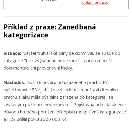
dokumentace
.
Příklad z praxe: Zanedbaná
kategorizace
Situace:
Majitel truhlářské dílny se domníval, že spadá do
kategorie "bez zvýšeného nebezpečí", a proto neřešil
dokumentaci ani preventivní hlídky.
Následek:
Došlo k požáru od usazeného prachu. Při
vyšetřování HZS zjistil, že vzhledem k množství dřevního
prachu a laků měla být dílna zařazena do kategorie "se
zvýšeným požárním nebezpečím". Pojišťovna odmítla plnění z
důvodu hrubého porušení předpisů (nesprávná kategorizace)
a HZS udělil pokutu 200 000 Kč.