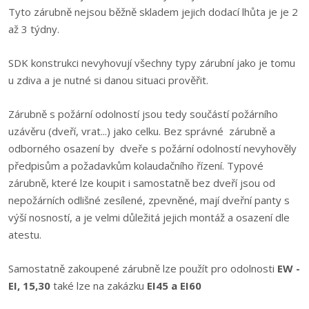
Tyto zárubně nejsou běžně skladem jejich dodací lhůta je je 2
až 3 týdny.
SDK konstrukci nevyhovují všechny typy zárubní jako je tomu
u zdiva a je nutné si danou situaci prověřit.
Zárubně s požární odolností jsou tedy součástí požárního
uzávěru (dveří, vrat...) jako celku. Bez správné zárubně a
odborného osazení by dveře s požární odolností nevyhověly
předpisům a požadavkům kolaudačního řízení. Typové
zárubně, které lze koupit i samostatně bez dveří jsou od
nepožárních odlišné zesílené, zpevněné, mají dveřní panty s
výší nosností, a je velmi důležitá jejich montáž a osazení dle
atestu.
Samostatně zakoupené zárubně lze použít pro odolnosti
EW -
EI, 15,30
také lze na zakázku
EI45 a EI60