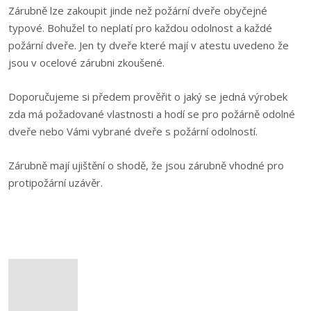
Zárubně lze zakoupit jinde než požární dveře obyčejné
typové. Bohužel to neplatí pro každou odolnost a každé
požární dveře. Jen ty dveře které mají v atestu uvedeno že
jsou v ocelové zárubni zkoušené.
Doporučujeme si předem prověřit o jaký se jedná výrobek
zda má požadované vlastnosti a hodí se pro požárně odolné
dveře nebo Vámi vybrané dveře s požární odolností.
Zárubně mají ujištění o shodě, že jsou zárubně vhodné pro
protipožární uzávěr.