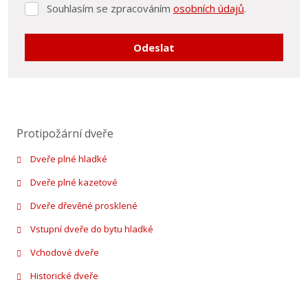
Souhlasím se zpracováním
osobních údajů
.
Souhlasím
se
zpracováním
Odeslat
osobních
údajů
.
Formulář
se
nepodařilo
Protipožární dveře
odeslat.
Dveře plné hladké
Dveře plné kazetové
Dveře dřevěné prosklené
Vstupní dveře do bytu hladké
Vchodové dveře
Historické dveře