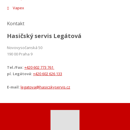
Vapex
Kontakt
Hasičský servis Legátová
Novovysočanská 50
190 00 Praha 9
Tel./Fax:
+420 602 773 761
pí. Legátová:
+420 602 626 133
E-mail:
legatova@hasicskyservis.cz