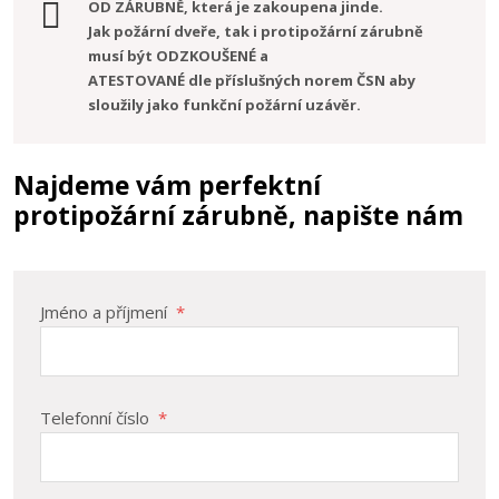
OD ZÁRUBNĚ, která je zakoupena jinde.
Jak požární dveře, tak i protipožární zárubně
musí být ODZKOUŠENÉ a
ATESTOVANÉ dle příslušných norem ČSN aby
sloužily jako funkční požární uzávěr.
Najdeme vám perfektní
protipožární zárubně, napište nám
Jméno a příjmení
*
Telefonní číslo
*