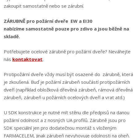
zakoupit samostatně nebo se zárubní.
ZÁRUBNĚ pro požární dveře EW a EI30
nabízíme samostatně pouze pro zdivo a jsou běžně na
skladě.
Potřebujete ocelové zárubně pro požární dveře? Neváhejte
nás
kontaktovat
.
Protipožární dveře vždy musí být osazené do zárubně, která
je zkoušená. Buď je požární zárubeň součástí protipožárních
dveří (například obložková dřevěná zárubeň, rámová dřevěná
zárubeň, zárubeň u požárních ocelových dveří a vrat atd.)
U SDK konstrukce je nutné mít stěnu dle předpisů na danou
požární odolnost a z nosných UA profilů. Zárubně jsou pro
SDK speciální jen pro dodatečnou montáž s vloženým
FARMACELEM, jinak zárubeň nevyhovuje odolnosti na oheň.