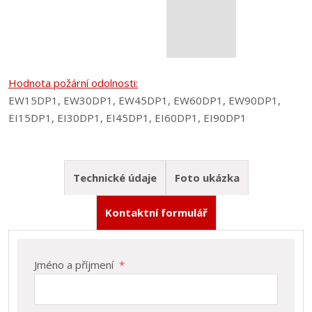
Hodnota požární odolnosti:
EW15DP1, EW30DP1, EW45DP1, EW60DP1, EW90DP1,
EI15DP1, EI30DP1, EI45DP1, EI60DP1, EI90DP1
Technické údaje
Foto ukázka
Kontaktní formulář
Jednokřídlé a dvoukřídlové, otočné
Jméno a příjmení
*
ovládané manuálně nebo motoricky
velké rozměry můžou mít průchozí