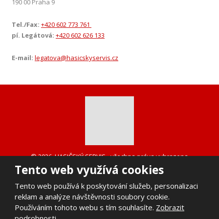
190 00 Praha 9
Tel./Fax:
+420 602 773 761
pí. Legátová:
+420 602 626 133
E-mail:
legatova@hasicskyservis.cz
© 2026, HASIČSKÝ SERVIS - všechna práva vyhrazena
Tento web využívá cookies
Mapa stránek
VYROBILA
Tento web používá k poskytování služeb, personalizaci
reklam a analýze návštěvnosti soubory cookie.
Používáním tohoto webu s tím souhlasíte.
Zobrazit
podrobnosti