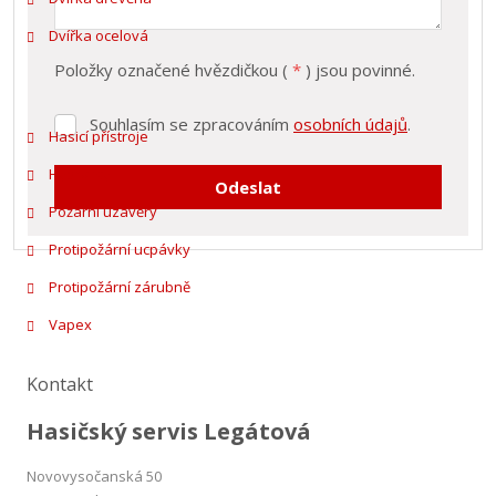
Dvířka ocelová
Termíny
4 až 8 týdnů
dodání:
Položky označené hvězdičkou (
*
) jsou povinné.
Ostatní protipožární vybavení
Souhlasím se zpracováním
osobních údajů
.
Souhlasím
Následující
Hasicí přístroje
se
Předchozí
zpracováním
Hydranty
Odeslat
osobních
Požární uzávěry
údajů
.
Formulář
Protipožární ucpávky
se
Protipožární zárubně
nepodařilo
Vapex
odeslat.
Kontakt
Hasičský servis Legátová
Novovysočanská 50