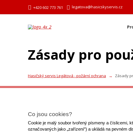
legatova@hasicskyservis.cz
+420 602 773 761
Pr
Zásady pro pou
Hasičský servis Legátová - požární ochrana
Zásady pr
Co jsou cookies?
Cookie je malý soubor tvořený písmeny a číslicemi, kt
označovaných jako „zařízení“) a ukládá na pevném dis