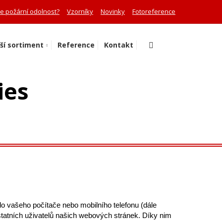
je požární odolnost?
Vzorníky
Novinky
Fotoreference
Vyhledávání
ší sortiment
Reference
Kontakt
ies
o vašeho počítače nebo mobilního telefonu (dále 
tatních uživatelů našich webových stránek. Díky nim 