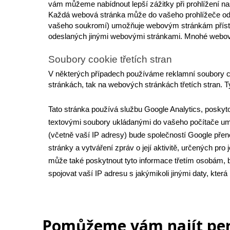
vám můžeme nabídnout lepší zážitky při prohlížení na
Každá webová stránka může do vašeho prohlížeče odes
vašeho soukromí) umožňuje webovým stránkám přístup 
odeslaných jinými webovými stránkami. Mnohé webové st
Soubory cookie třetích stran
V některých případech používáme reklamní soubory coo
stránkách, tak na webových stránkách třetích stran. T
Tato stránka používá službu Google Analytics, poskyto
textovými soubory ukládanými do vašeho počítače umož
(včetně vaší IP adresy) bude společností Google přen
stránky a vytváření zpráv o její aktivitě, určených pro
může také poskytnout tyto informace třetím osobám, b
spojovat vaší IP adresu s jakýmikoli jinými daty, kte
Pomůžeme vám najít perf