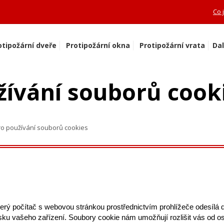
Co 
otipožární dveře
Protipožární okna
Protipožární vrata
Dal
žívání souborů cook
o používání souborů cookies
erý počítač s webovou stránkou prostřednictvím prohlížeče odesílá d
ku vašeho zařízení. Soubory cookie nám umožňují rozlišit vás od os