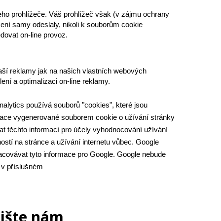
ho prohlížeče. Váš prohlížeč však (v zájmu ochrany 
í samy odeslaly, nikoli k souborům cookie 
dovat on-line provoz.
aší reklamy jak na našich vlastních webových 
ní a optimalizaci on-line reklamy.
alytics používá souborů "cookies", které jsou 
rmace vygenerované souborem cookie o užívání stránky 
t těchto informací pro účely vyhodnocování užívání 
ností na stránce a užívání internetu vůbec. Google 
acovávat tyto informace pro Google. Google nebude 
 v příslušném 
pište nám