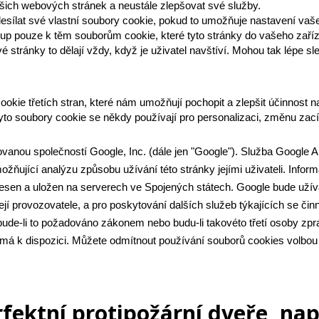
šich webových stránek a neustále zlepšovat své služby.
ílat své vlastní soubory cookie, pokud to umožňuje nastavení vaše
pouze k těm souborům cookie, které tyto stránky do vašeho zařízen
ránky to dělají vždy, když je uživatel navštíví. Mohou tak lépe sle
kie třetích stran, které nám umožňují pochopit a zlepšit účinnost n
yto soubory cookie se někdy používají pro personalizaci, změnu zacíle
vanou společností Google, Inc. (dále jen "Google"). Služba Google An
ňující analýzu způsobu užívání této stránky jejími uživateli. Info
esen a uložen na serverech ve Spojených státech. Google bude užíva
 její provozovatele, a pro poskytování dalších služeb týkajících se čin
ude-li to požadováno zákonem nebo budu-li takovéto třetí osoby zpr
rá má k dispozici. Můžete odmítnout používání souborů cookies volbou
ektní protipožární dveře, na