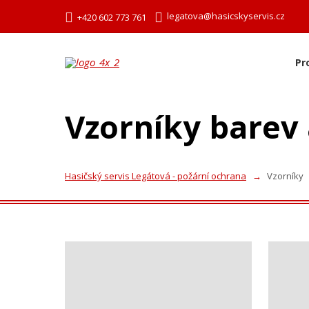
legatova@hasicskyservis.cz
+420 602 773 761
Pr
Vzorníky barev 
Hasičský servis Legátová - požární ochrana
Vzorníky