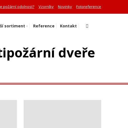
je požární odolnost?
Vzorníky
Novinky
Fotoreference
Vyhledávání
ší sortiment
Reference
Kontakt
tipožární dveře