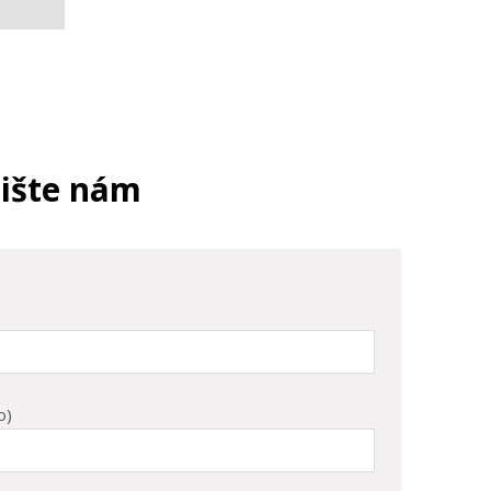
pište nám
o)