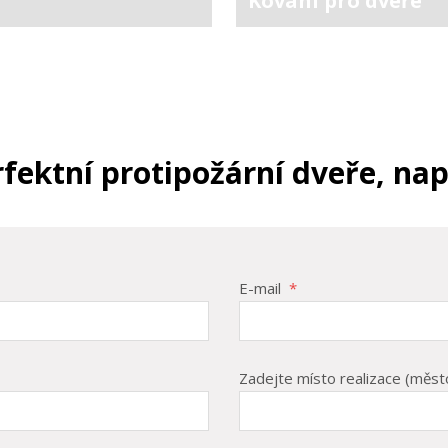
Kování pro dveře
ektní protipožární dveře, na
E-mail
*
Zadejte místo realizace (měst