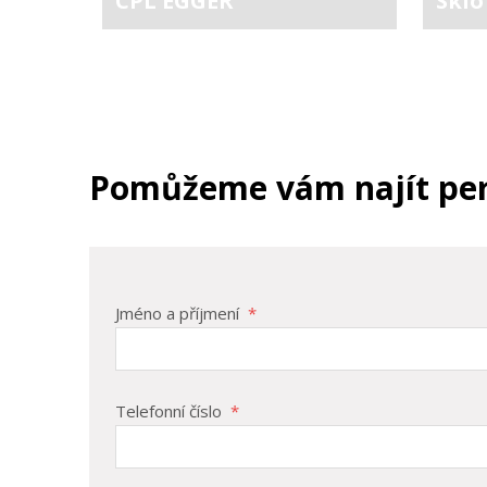
CPL EGGER
Sklo
Pomůžeme vám najít perf
Jméno a příjmení
*
Telefonní číslo
*