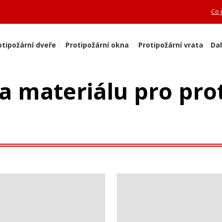
Co 
otipožární dveře
Protipožární okna
Protipožární vrata
Dal
a materiálu pro pro