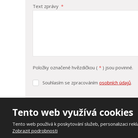
Text zprávy
*
Položky označené hvězdičkou (
*
) jsou povinné.
Souhlasím se zpracováním
osobních údajů
.
Souhlasím
se
zpracováním
osobních
údajů
.
Tento web využívá cookies
Formulář
se
Tento web používá k poskytování služeb, personalizaci rek
nepodařilo
Zobrazit podrobnosti