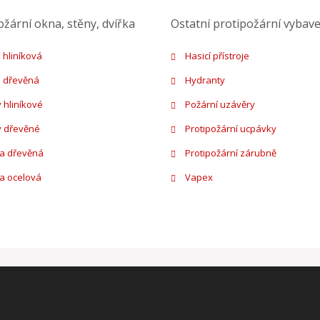
ožární okna, stěny, dvířka
Ostatní protipožární vybave
 hliníková
Hasicí přístroje
 dřevěná
Hydranty
 hliníkové
Požární uzávěry
y dřevěné
Protipožární ucpávky
ka dřevěná
Protipožární zárubně
ka ocelová
Vapex
echna práva vyhrazena
Google ReCAPTCHA a platí pro něj
zásady ochrany osobních údajů
a
smluvní