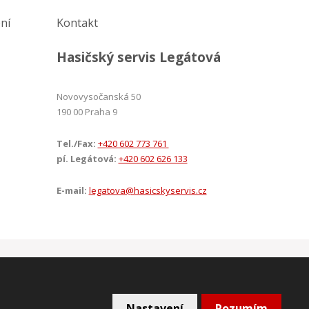
ní
Kontakt
Hasičský servis Legátová
Novovysočanská 50
190 00 Praha 9
Tel./Fax:
+420 602 773 761
pí. Legátová:
+420 602 626 133
E-mail:
legatova@hasicskyservis.cz
VYROBILA
 podmínky
společnosti Google.
Nastavení
Rozumím