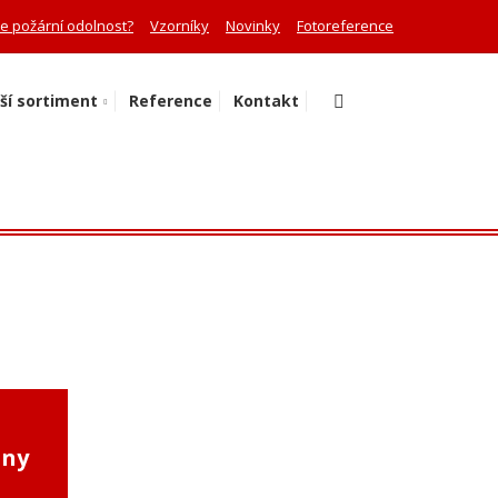
je požární odolnost?
Vzorníky
Novinky
Fotoreference
Vyhledávání
ší sortiment
Reference
Kontakt
ěny