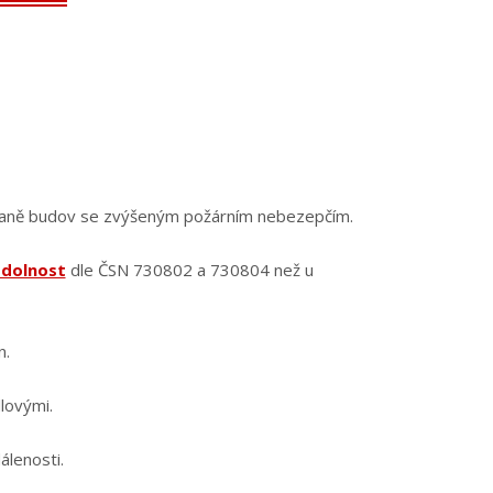
ochraně budov se zvýšeným požárním nebezepčím.
odolnost
dle ČSN 730802 a 730804 než u
n.
lovými.
álenosti.