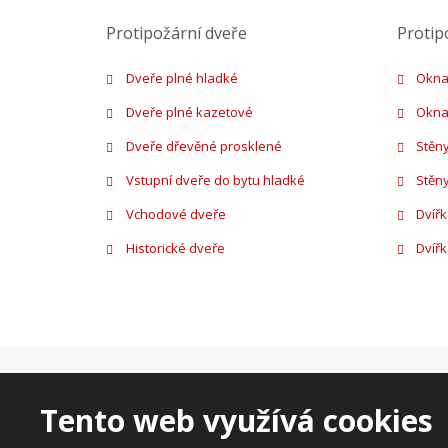
Protipožární dveře
Protip
Dveře plné hladké
Okna
Dveře plné kazetové
Okna
Dveře dřevěné prosklené
Stěny
Vstupní dveře do bytu hladké
Stěn
Vchodové dveře
Dvíř
Historické dveře
Dvíř
© 2026, HASIČSKÝ SERVIS - vš
Mapa stránek
Tento web využívá cookies
Tento web je chráněn pomocí 