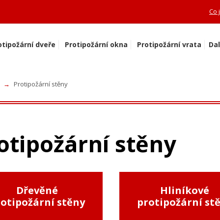
Co 
otipožární dveře
Protipožární okna
Protipožární vrata
Dal
Protipožární stěny
otipožární stěny
Dřevěné
Hliníkové
otipožární stěny
protipožární st