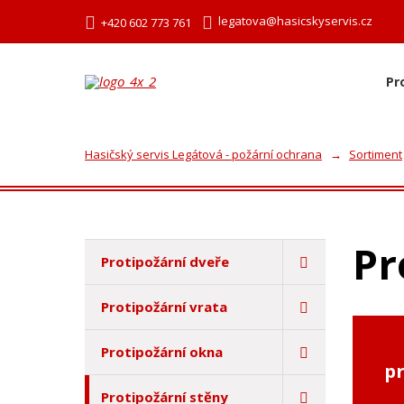
legatova@hasicskyservis.cz
+420 602 773 761
Pr
Hasičský servis Legátová - požární ochrana
Sortiment
Pr
Protipožární dveře
Protipožární vrata
Protipožární okna
pr
Protipožární stěny