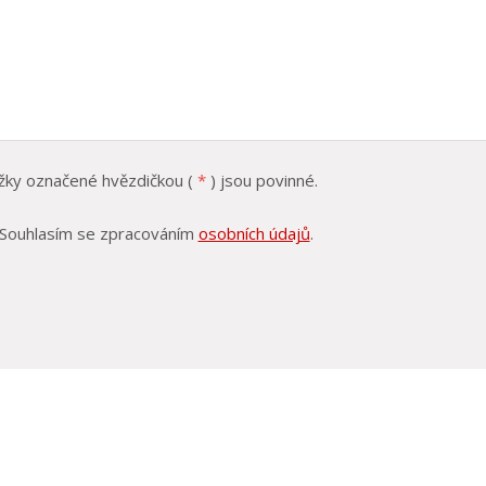
žky označené hvězdičkou (
*
) jsou povinné.
Souhlasím se zpracováním
osobních údajů
.
lasím
cováním
ních
ů
.
rmulář
podařilo
eslat.