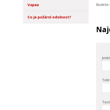
Budete-l
Vapex
Co je požární odolnost?
Naj
Jmén
Tele
Text