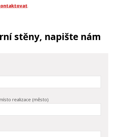
kontaktovat
.
ní stěny, napište nám
místo realizace (město)