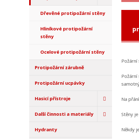
Dřevěné protipožární stěny
pr
Hliníkové protipožární
stěny
Ocelové protipožární stěny
Požární
Protipožární zárubně
Požární 
Protipožární ucpávky
samotný
Hasicí přístroje
Na přání
Další činnosti a materiály
Stěny j
Hydranty
Někdy je