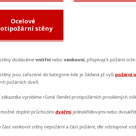
Ocelové
otipožární stěny
 stěny dodáváme
vnitřní
nebo
venkovní
, přispívají k požární 
stěny jsou zařazené do kategorie kde je žádaná již vyší
požární 
ch požárních dveří.
 zákazníka vyrobíme různé členění protipožárních prosklených stě
e možné doplnit průchozími
dveřmi
jednokřídlovými nebo dvoukříd
 část venkovní stěny nepožární a část požární, dle odstupové vzd