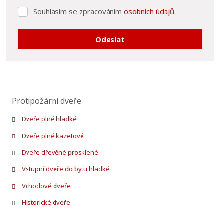
Souhlasím se zpracováním
osobních údajů
.
Souhlasím
se
zpracováním
Odeslat
osobních
údajů
.
Formulář
se
nepodařilo
Protipožární dveře
odeslat.
Dveře plné hladké
Dveře plné kazetové
Dveře dřevěné prosklené
Vstupní dveře do bytu hladké
Vchodové dveře
Historické dveře