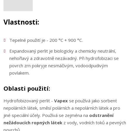
Vlastnosti:
Tepelné použití je - 200 °C + 900 °C.
Expandovaný perlit je biologicky a chemicky neutrální,
nehořlavý a zdravotně nezávadný. Při hydrofobizaci se
povrch zrn pokryje nesmáčivým, vodoodpudivým
povlakem.
Oblasti použití:
Hydrofobizovaný perlit -
Vapex
se používá jako sorbent
nepolárních látek, směsí polárních a nepolárních látek a pro
jiné speciální účely. Používá se zejména na
odstranění
nežádoucích ropných látek
z vody, vodních toků a pevných
povrchů.