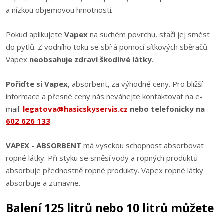
a nízkou objemovou hmotností.
Pokud aplikujete
Vapex
na suchém povrchu, stačí jej smést
do pytlů. Z vodního toku se sbírá pomocí síťkových sběračů.
Vapex
neobsahuje zdraví škodlivé látky
.
Pořiďte si Vapex
, absorbent, za výhodné ceny. Pro bližší
informace a přesné ceny nás neváhejte kontaktovat na e-
mail:
legatova@hasicskyservis.cz
nebo telefonicky na
602 626 133
.
VAPEX - ABSORBENT
má vysokou schopnost absorbovat
ropné látky. Při styku se směsí vody a ropných produktů
absorbuje přednostně ropné produkty. Vapex ropné látky
absorbuje a ztmavne.
Balení 125 litrů nebo 10 litrů můžete