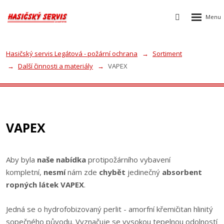
Rozbalen
Vyhledávání
menu
Hasičský servis Legátová - požární ochrana
Sortiment
Další činnosti a materiály
VAPEX
VAPEX
Aby byla
naše nabídka
protipožárního vybavení
kompletní,
nesmí
nám zde
chybět
jedinečný
absorbent
ropných látek VAPEX
.
Jedná se o hydrofobizovaný perlit - amorfní křemičitan hlinitý
sopečného původu. Vyznačuje se vysokou tepelnou odolností