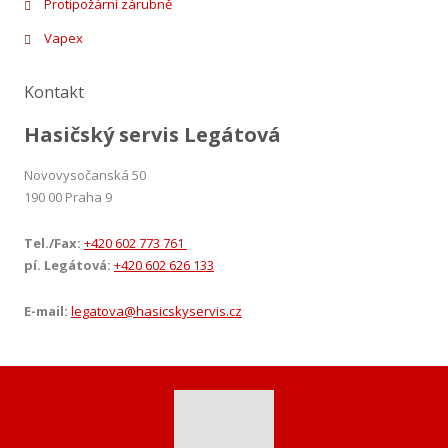
Protipožární zárubně
Vapex
Kontakt
Hasičský servis Legátová
Novovysočanská 50
190 00 Praha 9
Tel./Fax:
+420 602 773 761
pí. Legátová:
+420 602 626 133
E-mail:
legatova@hasicskyservis.cz