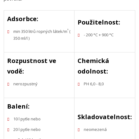
Adsorbce:
Použitelnost:
³
min 350 litrů ropných látek/m
(
- 200 °C + 900 °C
350 ml/l )
Rozpustnost ve
Chemická
vodě:
odolnost:
nerozpustný
PH 6,0 - 8,0
Balení:
Skladovatelnost:
10 l pytle nebo
20 l pytle nebo
neomezená