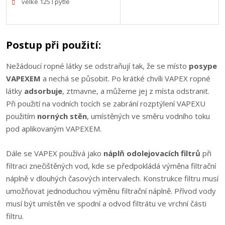
velké 125 l pytle
Postup při použití:
Nežádoucí ropné látky se odstraňují tak, že se místo
posype
VAPEXEM
a nechá se působit. Po krátké chvíli VAPEX ropné
látky
adsorbuje
, ztmavne, a můžeme jej z místa odstranit.
Při použití na vodních tocích se zabrání rozptýlení VAPEXU
použitím
norných stěn
, umístěných ve směru vodního toku
pod aplikovaným VAPEXEM.
Dále se VAPEX používá jako
náplň odolejovacích filtrů
při
filtraci znečištěných vod, kde se předpokládá výměna filtrační
náplně v dlouhých časových intervalech. Konstrukce filtru musí
umožňovat jednoduchou výměnu filtrační náplně. Přívod vody
musí být umístěn ve spodní a odvod filtrátu ve vrchní části
filtru.