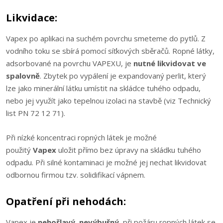
Likvidace:
Vapex po aplikaci na suchém povrchu smeteme do pytlů. Z
vodního toku se sbírá pomocí síťkových sběračů. Ropné látky,
adsorbované na povrchu VAPEXU, je
nutné likvidovat ve
spalovně
. Zbytek po vypálení je expandovaný perlit, který
lze jako minerální látku umístit na skládce tuhého odpadu,
nebo jej využít jako tepelnou izolaci na stavbě (viz Technický
list PN 72 12 71).
Při nízké koncentraci ropných látek je možné
použitý
Vapex
uložit přímo bez úpravy na skládku tuhého
odpadu. Při silné kontaminaci je možné jej nechat likvidovat
odbornou firmou tzv. solidifikací vápnem.
Opatření při nehodách:
Vapex je
nehořlavý
,
nevýbušný
, při požáru ropných látek se