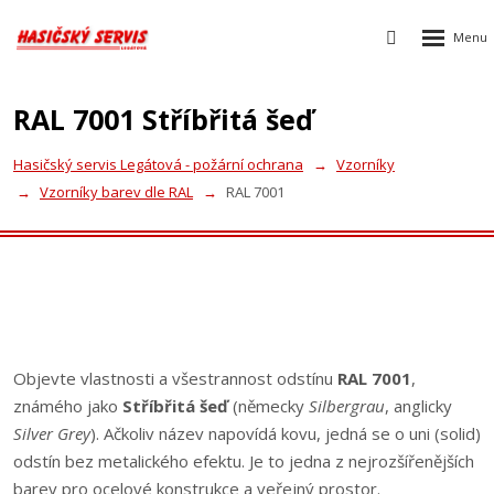
Rozbalen
Vyhledávání
menu
RAL 7001 Stříbřitá šeď
Hasičský servis Legátová - požární ochrana
Vzorníky
Vzorníky barev dle RAL
RAL 7001
Objevte vlastnosti a všestrannost odstínu
RAL 7001
,
známého jako
Stříbřitá šeď
(německy
Silbergrau
, anglicky
Silver Grey
). Ačkoliv název napovídá kovu, jedná se o uni (solid)
odstín bez metalického efektu. Je to jedna z nejrozšířenějších
barev pro ocelové konstrukce a veřejný prostor.