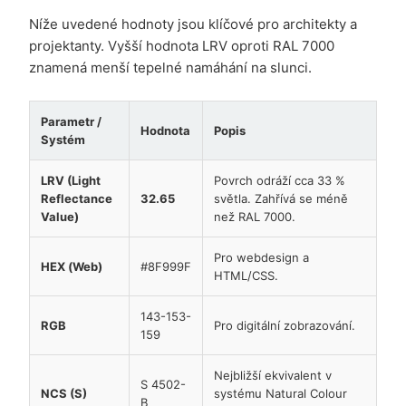
Níže uvedené hodnoty jsou klíčové pro architekty a
projektanty. Vyšší hodnota LRV oproti RAL 7000
znamená menší tepelné namáhání na slunci.
Parametr /
Hodnota
Popis
Systém
LRV (Light
Povrch odráží cca 33 %
Reflectance
32.65
světla. Zahřívá se méně
Value)
než RAL 7000.
Pro webdesign a
HEX (Web)
#8F999F
HTML/CSS.
143-153-
RGB
Pro digitální zobrazování.
159
Nejbližší ekvivalent v
S 4502-
NCS (S)
systému Natural Colour
B