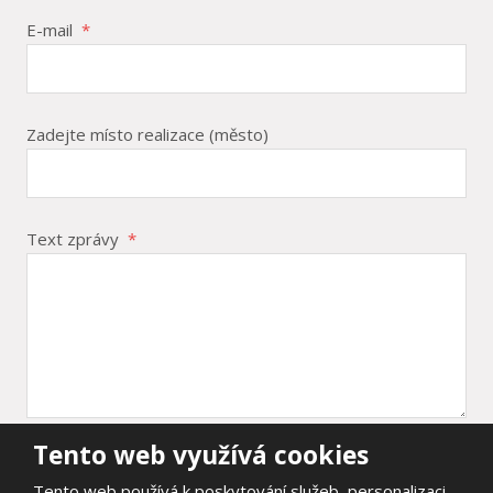
E-mail
*
Zadejte místo realizace (město)
Text zprávy
*
Tento web využívá cookies
Položky označené hvězdičkou (
*
) jsou povinné.
Tento web používá k poskytování služeb, personalizaci