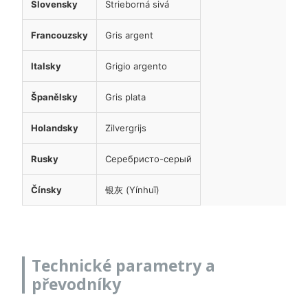
Slovensky
Strieborná sivá
Francouzsky
Gris argent
Italsky
Grigio argento
Španělsky
Gris plata
Holandsky
Zilvergrijs
Rusky
Серебристо-серый
Čínsky
银灰 (Yínhuī)
Technické parametry a
převodníky