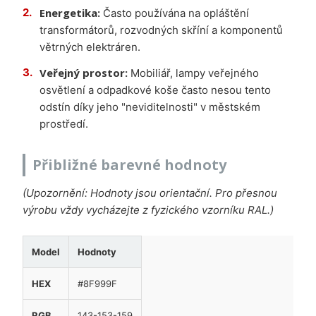
Energetika:
Často používána na opláštění
transformátorů, rozvodných skříní a komponentů
větrných elektráren.
Veřejný prostor:
Mobiliář, lampy veřejného
osvětlení a odpadkové koše často nesou tento
odstín díky jeho "neviditelnosti" v městském
prostředí.
Přibližné barevné hodnoty
(Upozornění: Hodnoty jsou orientační. Pro přesnou
výrobu vždy vycházejte z fyzického vzorníku RAL.)
Model
Hodnoty
HEX
#8F999F
RGB
143-153-159