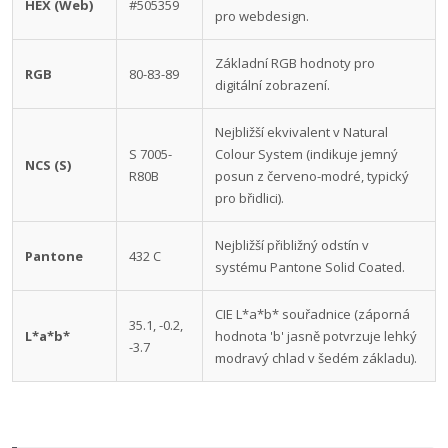
HEX (Web)
#505359
pro webdesign.
Základní RGB hodnoty pro
RGB
80-83-89
digitální zobrazení.
Nejbližší ekvivalent v Natural
S 7005-
Colour System (indikuje jemný
NCS (S)
R80B
posun z červeno-modré, typický
pro břidlici).
Nejbližší přibližný odstín v
Pantone
432 C
systému Pantone Solid Coated.
CIE L*a*b* souřadnice (záporná
35.1, -0.2,
L*a*b*
hodnota 'b' jasně potvrzuje lehký
-3.7
modravý chlad v šedém základu).