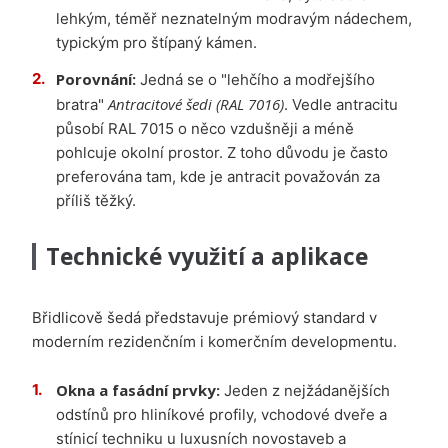
lehkým, téměř neznatelným modravým nádechem,
typickým pro štípaný kámen.
Porovnání:
Jedná se o "lehčího a modřejšího
Antracitové šedi (RAL 7016)
bratra"
. Vedle antracitu
působí RAL 7015 o něco vzdušněji a méně
pohlcuje okolní prostor. Z toho důvodu je často
preferována tam, kde je antracit považován za
příliš těžký.
Technické využití a aplikace
Břidlicově šedá představuje prémiový standard v
moderním rezidenčním i komerčním developmentu.
Okna a fasádní prvky:
Jeden z nejžádanějších
odstínů pro hliníkové profily, vchodové dveře a
stínicí techniku u luxusních novostaveb a