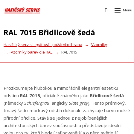
Rozbalen
Vyhledávání
menu
RAL 7015 Břidlicově šedá
Hasičský servis Legátová - požární ochrana
Vzorníky
Vzorníky barev dle RAL
RAL 7015
Prozkoumejte hlubokou a mimořádně elegantní estetiku
odstínu
RAL 7015
, oficiálně známého jako
Břidlicově šedá
(německy
Schiefergrau
, anglicky
Slate grey
). Tento prémiový,
tmavý šedo-modravý odstín dokonale zachycuje barvu mokré
přírodní břidlice. Stává se jednou z nejoblíbenějších
architektonických barev současnosti a představuje ideální
volbu pro ty, kteří hledají rafinovanější a o něco světlejší