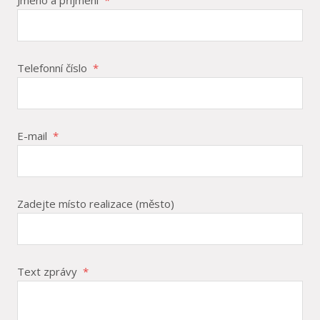
Jméno a příjmení
*
Telefonní číslo
*
E-mail
*
Zadejte místo realizace (město)
Text zprávy
*