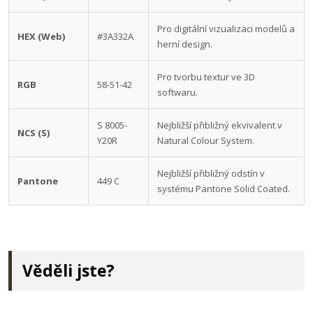
Pro digitální vizualizaci modelů a
HEX (Web)
#3A332A
herní design.
Pro tvorbu textur ve 3D
RGB
58-51-42
softwaru.
S 8005-
Nejbližší přibližný ekvivalent v
NCS (S)
Y20R
Natural Colour System.
Nejbližší přibližný odstín v
Pantone
449 C
systému Pantone Solid Coated.
Věděli jste?