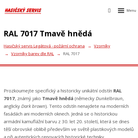
Rozbalen
Vyhledávání
menu
RAL 7017 Tmavě hnědá
Hasičský servis Legátová - požární ochrana
Vzorníky
Vzorníky barev dle RAL
RAL 7017
Prozkoumejte specifický a historicky unikátní odstín
RAL
7017
, známý jako
Tmavě hnědá
(německy
Dunkelbraun
,
anglicky
Dark brown
). Tento odstín nenajdete na moderních
fasádách ani moderních oknech. Jedná se o historickou
armádní kamuflážní barvu z 30. let 20. století, která se dnes
těší obrovské oblibě především ve světě plastikových modelů
a při autentických renovacích historické techniky.