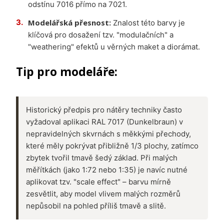
odstínu 7016 přímo na 7021.
Modelářská přesnost:
Znalost této barvy je
klíčová pro dosažení tzv. "modulačních" a
"weathering" efektů u věrných maket a diorámat.
Tip pro modeláře:
Historický předpis pro nátěry techniky často
vyžadoval aplikaci RAL 7017 (Dunkelbraun) v
nepravidelných skvrnách s měkkými přechody,
které měly pokrývat přibližně 1/3 plochy, zatímco
zbytek tvořil tmavě šedý základ. Při malých
měřítkách (jako 1:72 nebo 1:35) je navíc nutné
aplikovat tzv. "scale effect" – barvu mírně
zesvětlit, aby model vlivem malých rozměrů
nepůsobil na pohled příliš tmavě a slitě.