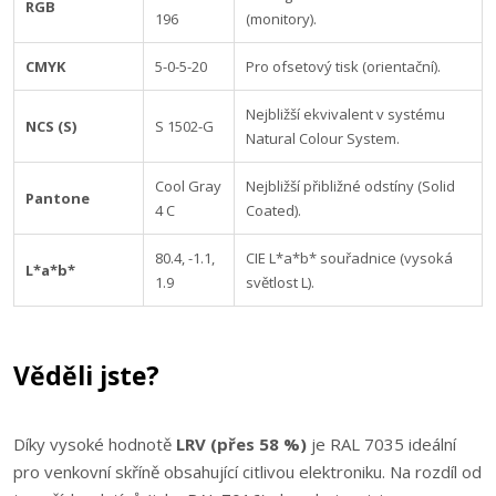
RGB
196
(monitory).
CMYK
5-0-5-20
Pro ofsetový tisk (orientační).
Nejbližší ekvivalent v systému
NCS (S)
S 1502-G
Natural Colour System.
Cool Gray
Nejbližší přibližné odstíny (Solid
Pantone
4 C
Coated).
80.4, -1.1,
CIE L*a*b* souřadnice (vysoká
L*a*b*
1.9
světlost L).
Věděli jste?
Díky vysoké hodnotě
LRV (přes 58 %)
je RAL 7035 ideální
pro venkovní skříně obsahující citlivou elektroniku. Na rozdíl od