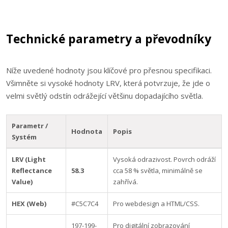
Technické parametry a převodníky
Níže uvedené hodnoty jsou klíčové pro přesnou specifikaci.
Všimněte si vysoké hodnoty LRV, která potvrzuje, že jde o
velmi světlý odstín odrážející většinu dopadajícího světla.
Parametr /
Hodnota
Popis
Systém
LRV (Light
Vysoká odrazivost. Povrch odráží
Reflectance
58.3
cca 58 % světla, minimálně se
Value)
zahřívá.
HEX (Web)
#C5C7C4
Pro webdesign a HTML/CSS.
197-199-
Pro digitální zobrazování