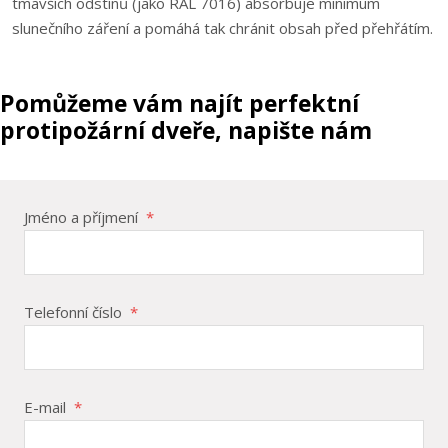
tmavších odstínů (jako RAL 7016) absorbuje minimum
slunečního záření a pomáhá tak chránit obsah před přehřátím.
Pomůžeme vám najít perfektní
protipožární dveře, napište nám
Jméno a příjmení
*
Telefonní číslo
*
E-mail
*