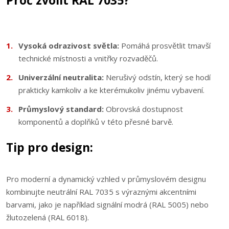
Proč zvolit RAL 7035?
Vysoká odrazivost světla:
Pomáhá prosvětlit tmavší
technické místnosti a vnitřky rozvaděčů.
Univerzální neutralita:
Nerušivý odstín, který se hodí
prakticky kamkoliv a ke kterémukoliv jinému vybavení.
Průmyslový standard:
Obrovská dostupnost
komponentů a doplňků v této přesné barvě.
Tip pro design:
Pro moderní a dynamický vzhled v průmyslovém designu
kombinujte neutrální RAL 7035 s výraznými akcentními
barvami, jako je například signální modrá (RAL 5005) nebo
žlutozelená (RAL 6018).