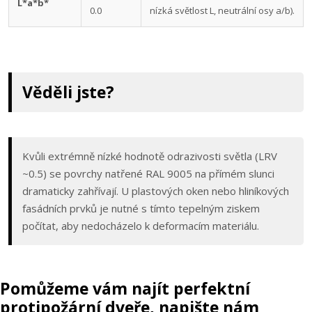
L*a*b*
0.0
nízká světlost L, neutrální osy a/b).
Věděli jste?
Kvůli extrémně nízké hodnotě odrazivosti světla (LRV
~0.5) se povrchy natřené RAL 9005 na přímém slunci
dramaticky zahřívají. U plastových oken nebo hliníkových
fasádních prvků je nutné s tímto tepelným ziskem
počítat, aby nedocházelo k deformacím materiálu.
Pomůžeme vám najít perfektní
protipožární dveře, napište nám