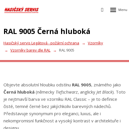
Rozbalen
Vyhledávání
menu
RAL 9005 Černá hluboká
Hasičský servis Legátová - požární ochrana
Vzorníky
Vzorníky barev dle RAL
RAL 9005
Objevte absolutní hloubku odstínu
RAL 9005
, známého jako
Černá hluboká
(německy
Tiefschwarz
, anglicky
Jet Black
). Toto
je nejtmavší barva ve vzorníku RAL Classic – je to definice
čisté, temné černé bez jakýchkoliv barevných nádechů.
Představuje synonymum pro eleganci, luxus, ale i
nekompromisní funkčnost a vysoký kontrast v architektuře i
designu.