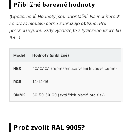
Přibližné barevné hodnoty
(Upozornění: Hodnoty jsou orientační. Na monitorech
se pravá hloubka černé zobrazuje obtížně. Pro
přesnou výrobu vždy vycházejte z fyzického vzorníku
RAL.)
Model
Hodnoty (přibližné)
HEX
#0A0A0A (reprezentace velmi hluboké černé)
RGB
14-14-16
CMYK
60-50-50-90 (sytá "rich black" pro tisk)
Proč zvolit RAL 9005?