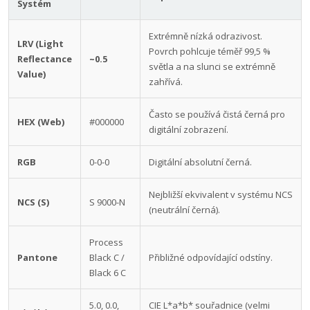
Systém
Extrémně nízká odrazivost.
LRV (Light
Povrch pohlcuje téměř 99,5 %
Reflectance
~0.5
světla a na slunci se extrémně
Value)
zahřívá.
Často se používá čistá černá pro
HEX (Web)
#000000
digitální zobrazení.
RGB
0-0-0
Digitální absolutní černá.
Nejbližší ekvivalent v systému NCS
NCS (S)
S 9000-N
(neutrální černá).
Process
Pantone
Black C /
Přibližné odpovídající odstíny.
Black 6 C
5.0, 0.0,
CIE L*a*b* souřadnice (velmi