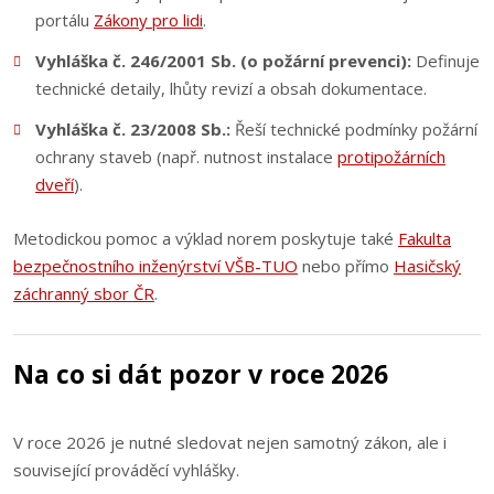
portálu
Zákony pro lidi
.
Vyhláška č. 246/2001 Sb. (o požární prevenci):
Definuje
technické detaily, lhůty revizí a obsah dokumentace.
Vyhláška č. 23/2008 Sb.:
Řeší technické podmínky požární
ochrany staveb (např. nutnost instalace
protipožárních
dveří
).
Metodickou pomoc a výklad norem poskytuje také
Fakulta
bezpečnostního inženýrství VŠB-TUO
nebo přímo
Hasičský
záchranný sbor ČR
.
Na co si dát pozor v roce 2026
V roce 2026 je nutné sledovat nejen samotný zákon, ale i
související prováděcí vyhlášky.