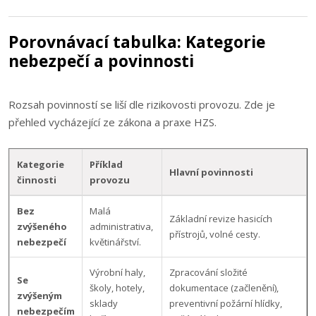
Porovnávací tabulka: Kategorie
nebezpečí a povinnosti
Rozsah povinností se liší dle rizikovosti provozu. Zde je
přehled vycházející ze zákona a praxe HZS.
Kategorie
Příklad
Hlavní povinnosti
činnosti
provozu
Bez
Malá
Základní revize hasicích
zvýšeného
administrativa,
přístrojů, volné cesty.
nebezpečí
květinářství.
Výrobní haly,
Zpracování složité
Se
školy, hotely,
dokumentace (začlenění),
zvýšeným
sklady
preventivní požární hlídky,
nebezpečím