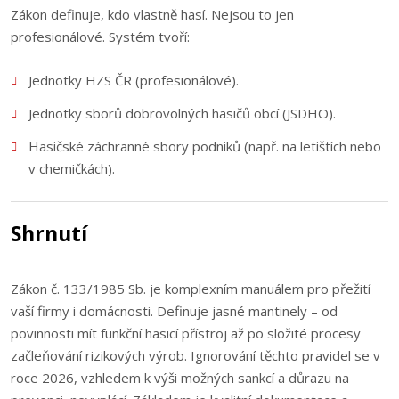
Zákon definuje, kdo vlastně hasí. Nejsou to jen
profesionálové. Systém tvoří:
Jednotky HZS ČR (profesionálové).
Jednotky sborů dobrovolných hasičů obcí (JSDHO).
Hasičské záchranné sbory podniků (např. na letištích nebo
v chemičkách).
Shrnutí
Zákon č. 133/1985 Sb. je komplexním manuálem pro přežití
vaší firmy i domácnosti. Definuje jasné mantinely – od
povinnosti mít funkční hasicí přístroj až po složité procesy
začleňování rizikových výrob. Ignorování těchto pravidel se v
roce 2026, vzhledem k výši možných sankcí a důrazu na