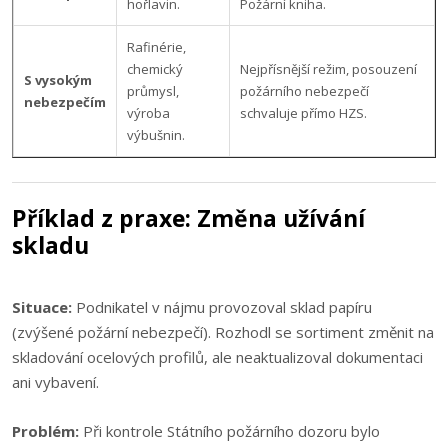
hořlavin.
Požární kniha.
Rafinérie,
chemický
Nejpřísnější režim, posouzení
S vysokým
průmysl,
požárního nebezpečí
nebezpečím
výroba
schvaluje přímo HZS.
výbušnin.
Příklad z praxe: Změna užívání
skladu
Situace:
Podnikatel v nájmu provozoval sklad papíru
(zvýšené požární nebezpečí). Rozhodl se sortiment změnit na
skladování ocelových profilů, ale neaktualizoval dokumentaci
ani vybavení.
Problém:
Při kontrole Státního požárního dozoru bylo